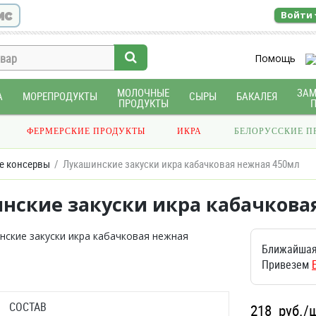
ис
Войти
Помощь
МОЛОЧНЫЕ
ЗА
А
МОРЕПРОДУКТЫ
СЫРЫ
БАКАЛЕЯ
ПРОДУКТЫ
ФЕРМЕРСКИЕ ПРОДУКТЫ
ИКРА
БЕЛОРУССКИЕ П
е консервы
Лукашинские закуски икра кабачковая нежная 450мл
нские закуски икра кабачкова
Ближайшая
Привезем
СОСТАВ
218
руб./