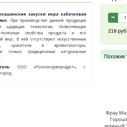
укашинские закуски икра кабачковая
0мл.
При производстве данной продукции
ся щадящие технологии, позволяющие
218
руб
 полезные свойства продукта и его
й вкус. В ней отсутствуют искусственные
нты, красители и ароматизаторы,
тся только традиционные натуральные
Похожие 
.
итель:
ООО «Росконсервпродукт», г.
город
Фрау Ма
Горош
зеленый 