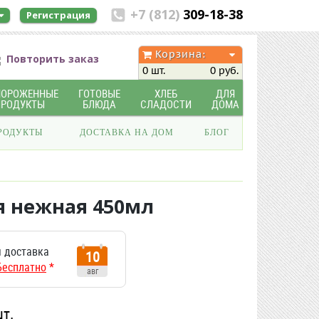
+7 (812)
309-18-38
Регистрация
Корзина:
Повторить заказ
0 шт.
0 руб.
МОРОЖЕННЫЕ
ГОТОВЫЕ
ХЛЕБ
ДЛЯ
ПРОДУКТЫ
БЛЮДА
СЛАДОСТИ
ДОМА
РОДУКТЫ
ДОСТАВКА НА ДОМ
БЛОГ
я нежная 450мл
 доставка
10
Бесплатно
*
авг
шт.