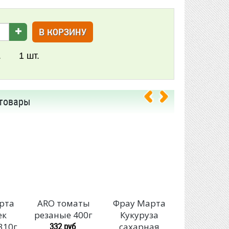
В КОРЗИНУ
.
1
шт.
товары
рта
ARO томаты
Фрау Марта
Валдайс
ек
резаные 400г
Кукуруза
погребок 
332 руб
310г
сахарная
любителб