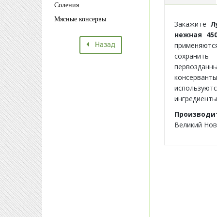
Соления
Мясные консервы
Закажите
Л
нежная 45
Назад
применяют
сохранить
первозданны
консерва
использую
ингредиенты
Производ
Великий Нов