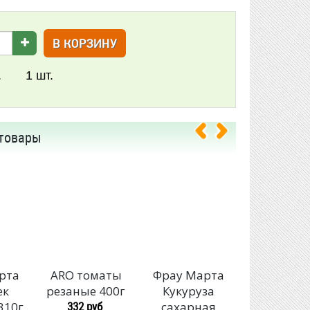
В КОРЗИНУ
.
1
шт.
товары
рта
ARO томаты
Фрау Марта
Валдайс
ек
резаные 400г
Кукуруза
погребок 
332 руб
310г
сахарная
любителб