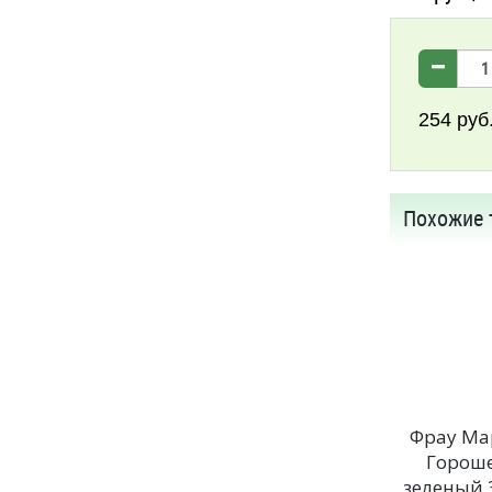
254
руб
Похожие 
Фрау Ма
Горош
зеленый 