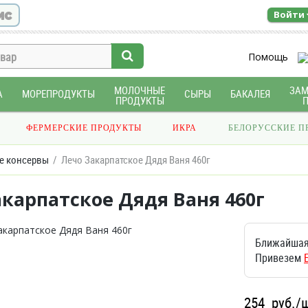
ис
Войти
Помощь
МОЛОЧНЫЕ
ЗА
А
МОРЕПРОДУКТЫ
СЫРЫ
БАКАЛЕЯ
ПРОДУКТЫ
ФЕРМЕРСКИЕ ПРОДУКТЫ
ИКРА
БЕЛОРУССКИЕ П
е консервы
Лечо Закарпатское Дядя Ваня 460г
карпатское Дядя Ваня 460г
Ближайшая
Привезем
254
руб./