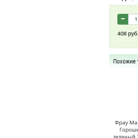
408
руб
Похожие 
Фрау Ма
Горош
зеленый 