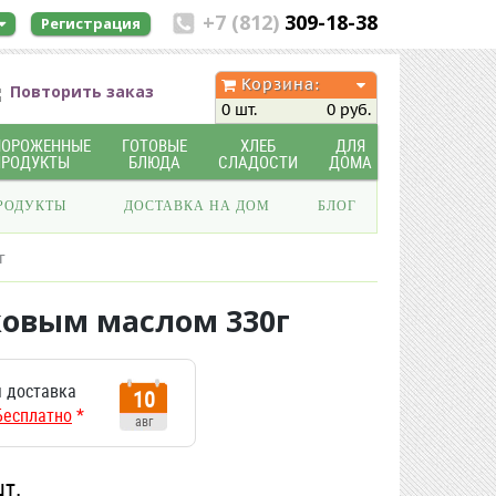
+7 (812)
309-18-38
Регистрация
Корзина:
Повторить заказ
0 шт.
0 руб.
МОРОЖЕННЫЕ
ГОТОВЫЕ
ХЛЕБ
ДЛЯ
ПРОДУКТЫ
БЛЮДА
СЛАДОСТИ
ДОМА
РОДУКТЫ
ДОСТАВКА НА ДОМ
БЛОГ
г
овым маслом 330г
 доставка
10
Бесплатно
*
авг
шт.