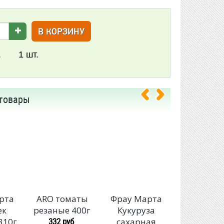
В КОРЗИНУ
.
1
шт.
товары
рта
ARO томаты
Фрау Марта
Валдайс
ек
резаные 400г
Кукуруза
погребок 
332 руб
310г
сахарная
любителб