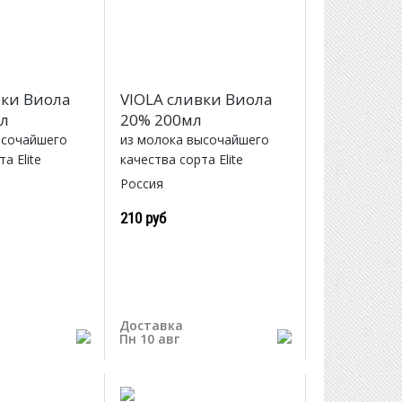
вки Виола
VIOLA сливки Виола
мл
20% 200мл
ысочайшего
из молока высочайшего
а Elite
качества сорта Elite
Россия
210 руб
Доставка
Пн 10 авг