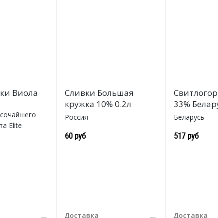
вки Виола
Сливки Большая
Свитлогор
кружка 10% 0.2л
33% Белару
ысочайшего
Россия
Беларусь
а Elite
60 руб
517 руб
Доставка
Доставка