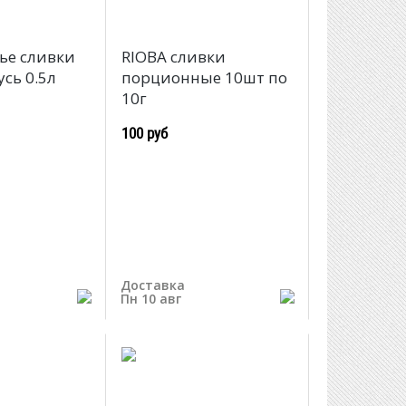
ье сливки
RIOBA cливки
сь 0.5л
порционные 10шт по
10г
100 руб
Доставка
Пн 10 авг