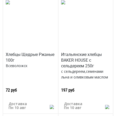
Хлебцы Щедрые Ржаные
Итальянские хлебцы
100г
BAKER HOUSE с
сельдереем 250г
Всеволожск
с сельдереем,семенами
льна и оливковым маслом
традиционный итальянским
способ
72 руб
197 руб
Россия
Доставка
Доставка
Пн 10 авг
Пн 10 авг