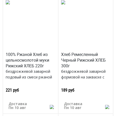
100% Ржаной Хлеб из
Хлеб Ремесленный
цельносмолотой муки
Черный Рижский ХЛЕБ
Рижский ХЛЕБ 220г
300г
бездрожжевой заварной
бездрожжевой заварной
подовый из смеси ржаной
формовой на закваске с
муки
солодом, средний помол
Ивановская область
Ивановская область
221 руб
189 руб
Доставка
Доставка
Пн 10 авг
Пн 10 авг