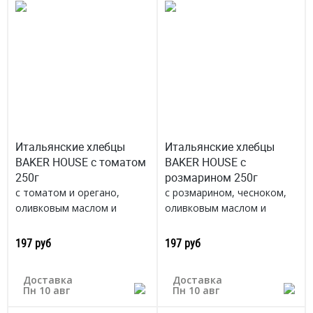
Итальянские хлебцы
Итальянские хлебцы
BAKER HOUSE с томатом
BAKER HOUSE с
250г
розмарином 250г
с томатом и орегано,
с розмарином, чесноком,
оливковым маслом и
оливковым маслом и
морской солью,
морской солью,
традиционный итальянский
традиционный итальянский
197 руб
197 руб
способ
способ
Россия
Россия
Доставка
Доставка
Пн 10 авг
Пн 10 авг