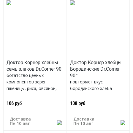
Доктор Корнер хлебцы
Доктор Корнер хлебцы
семь злаков Dr.Corner 90г
Бородинские Dr.Corner
90г
богатство ценных
компонентов зерен
повторяют вкус
пшеницы, риса, овсяной,
бородинского хлеба
ячменной, кукурузной
Россия
крупы, пшена, гречки
106 руб
108 руб
Россия
Доставка
Доставка
Пн 10 авг
Пн 10 авг