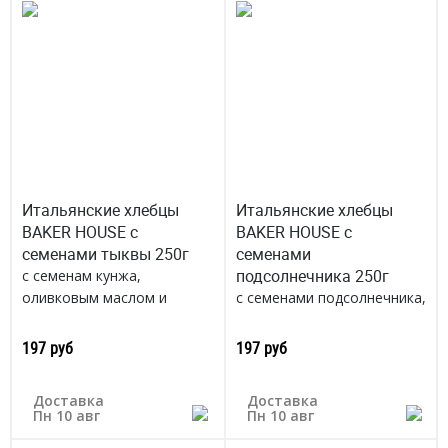
Итальянские хлебцы
Итальянские хлебцы
BAKER HOUSE с
BAKER HOUSE с
семенами тыквы 250г
семенами
подсолнечника 250г
с семенам кунжа,
оливковым маслом и
с семенами подсолнечника,
морскою солью,
оливковым маслом и
приготовленные
морской солью,
197 руб
197 руб
традиционным
традиционный итальянский
итальянским способом
способ
Доставка
Доставка
Россия
Россия
Пн 10 авг
Пн 10 авг