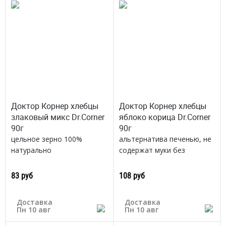
Доктор Корнер хлебцы
Доктор Корнер хлебцы
злаковый микс Dr.Corner
яблоко корица Dr.Corner
90г
90г
цельное зерно 100%
альтернатива печенью, не
натурально
содержат муки без
Россия
искусственных красителей
и консервантов
83 руб
108 руб
Россия
Доставка
Доставка
Пн 10 авг
Пн 10 авг