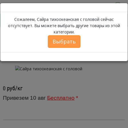
0
Сожалеем, Сайра тихоокеанская с головой сейчас
отсутствует. Вы можете выбрать другие товары из этой
категории.
Сайра тихоокеа
Каталог
Рыба
Свежемороженая рыба
Выбрать
Сайра тихоокеанская с головой ~ 1
кг.
руб/кг
0
Привезем 10 авг
Бесплатно
*