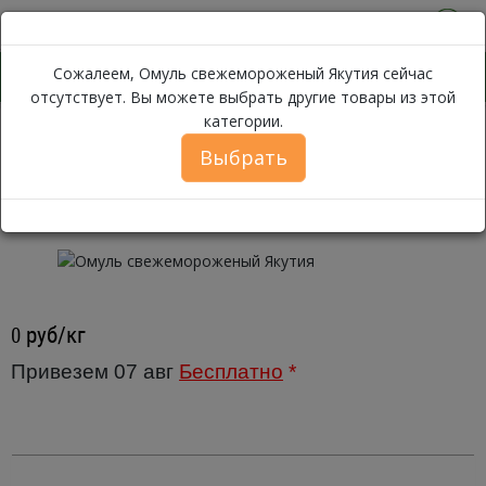
0
Сожалеем, Омуль свежемороженый Якутия сейчас
отсутствует. Вы можете выбрать другие товары из этой
категории.
Омуль свежемо
Каталог
Рыба
Свежемороженая рыба
Выбрать
Омуль свежемороженый Якутия ~
1 кг.
руб/кг
0
Привезем 07 авг
Бесплатно
*