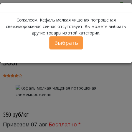
0
Сожалеем, Кефаль мелкая чищеная потрошеная
свежемороженая сейчас отсутствует. Вы можете выбрать
другие товары из этой категории.
Кефаль мелкая
Каталог
Рыба
Свежемороженая рыба
Выбрать
Кефаль мелкая чищеная
потрошеная свежемороженая ~
300г
руб/кг
350
Привезем 07 авг
Бесплатно
*