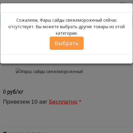
0
Сожалеем, Фарш сайды свежемороженый сейчас
отсутствует. Вы можете выбрать другие товары из этой
категории.
Фарш сайды с
Каталог
Рыба
Свежемороженая рыба
Выбрать
Фарш сайды свежемороженый ~
700 гр.
руб/кг
0
Привезем 10 авг
Бесплатно
*