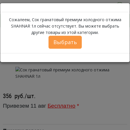
0
Сожалеем, Сок гранатовый премиум холодного отжима
SHAHNAR 1л сейчас отсутствует. Вы можете выбрать
другие товары из этой категории.
Сок грана
Каталог
Бакалея
Сок, Вода, Напитки
Соки
Выбрать
Сок гранатовый премиум
холодного отжима SHAHNAR 1л
356
руб./шт.
Привезем 11 авг
Бесплатно
*