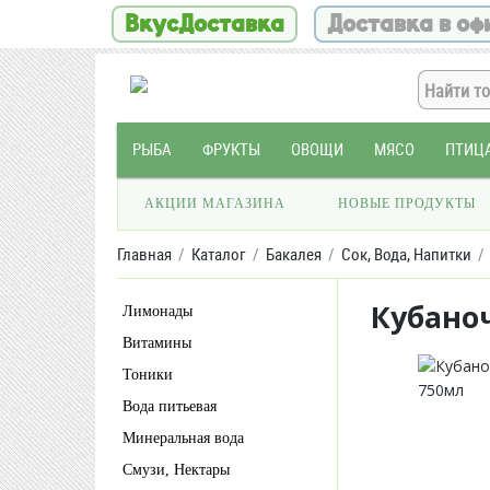
ВкусДоставка
Доставка в оф
РЫБА
ФРУКТЫ
ОВОЩИ
МЯСО
ПТИЦ
АКЦИИ МАГАЗИНА
НОВЫЕ ПРОДУКТЫ
Главная
Каталог
Бакалея
Сок, Вода, Напитки
Кубано
Лимонады
Витамины
Тоники
Вода питьевая
Минеральная вода
Смузи, Нектары