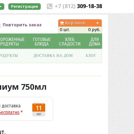
+7 (812)
309-18-38
Регистрация
Корзина:
Повторить заказ
0 шт.
0 руб.
МОРОЖЕННЫЕ
ГОТОВЫЕ
ХЛЕБ
ДЛЯ
ПРОДУКТЫ
БЛЮДА
СЛАДОСТИ
ДОМА
РОДУКТЫ
ДОСТАВКА НА ДОМ
БЛОГ
миум 750мл
 доставка
11
Бесплатно
*
авг
шт.