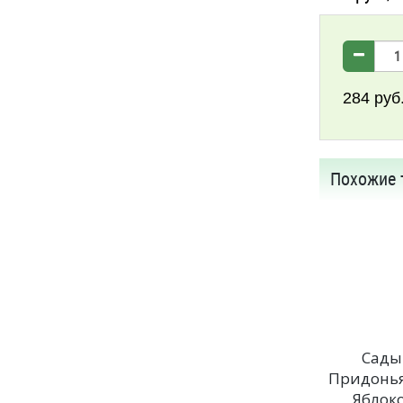
284
руб
Похожие 
Сады
Придонья
Яблоко