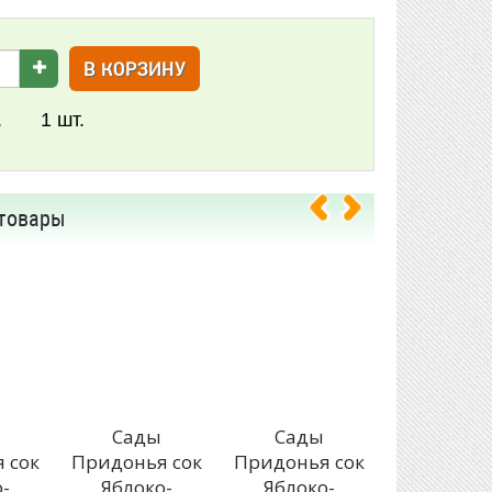
В КОРЗИНУ
.
1
шт.
товары
Сады
Сады
Сады
 сок
Придонья сок
Придонья сок
Придонья
-
Яблоко-
Яблоко-
Яблок