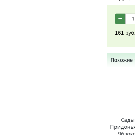
161
руб
Похожие 
Сады
Придонья
Яблоко