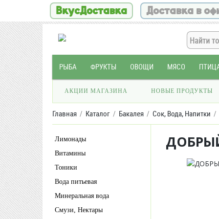
ВкусДоставка
Доставка в оф
РЫБА
ФРУКТЫ
ОВОЩИ
МЯСО
ПТИЦ
АКЦИИ МАГАЗИНА
НОВЫЕ ПРОДУКТЫ
Главная
Каталог
Бакалея
Сок, Вода, Напитки
ДОБРЫЙ
Лимонады
Витамины
Тоники
Вода питьевая
Минеральная вода
Смузи, Нектары