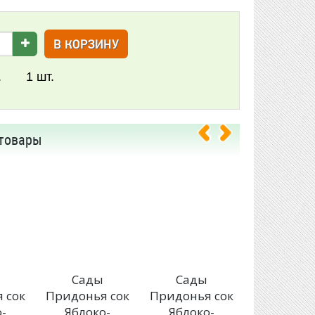
В КОРЗИНУ
.
1
шт.
товары
Сады
Сады
Сады
 сок
Придонья сок
Придонья сок
Придонья
-
Яблоко-
Яблоко-
Яблок