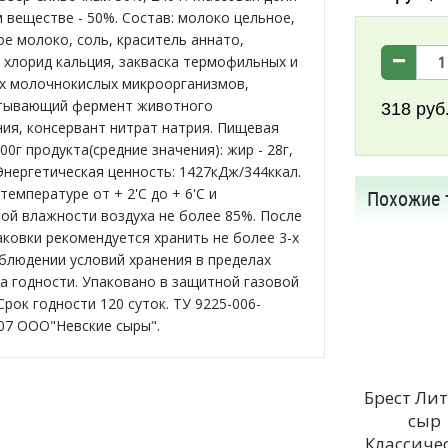
м веществе - 50%. Состав: молоко цельное,
е молоко, соль, краситель аннато,
 хлорид кальция, закваска термофильных и
х молочнокислых микроорганизмов,
тывающий фермент животного
318
руб
ия, консервант нитрат натрия. Пищевая
00г продукта(средние значения): жир - 28г,
 Энергетическая ценность: 1427кДж/344ккал.
температуре от + 2'C до + 6'C и
Похожие 
ой влажности воздуха не более 85%. После
аковки рекомендуется хранить не более 3-х
облюдении условий хранения в пределах
а годности. Упаковано в защитной газовой
рок годности 120 суток. ТУ 9225-006-
07 ООО"Невские сыры".
Брест Лит
сыр
Классиче