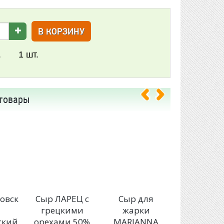
В КОРЗИНУ
.
1
шт.
товары
овск
Сыр ЛАРЕЦ с
Сыр для
Сыр ЛАР
грецкими
жарки
Классиче
ский
орехами 50%
MARIANNA
50%