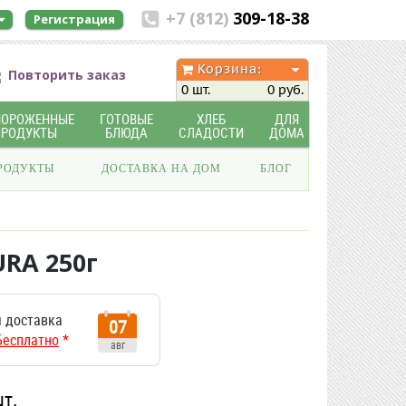
+7 (812)
309-18-38
Регистрация
Корзина:
Повторить заказ
0 шт.
0 руб.
МОРОЖЕННЫЕ
ГОТОВЫЕ
ХЛЕБ
ДЛЯ
ПРОДУКТЫ
БЛЮДА
СЛАДОСТИ
ДОМА
РОДУКТЫ
ДОСТАВКА НА ДОМ
БЛОГ
RA 250г
 доставка
07
Бесплатно
*
авг
шт.