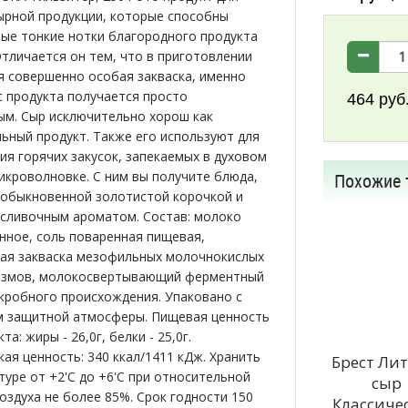
ырной продукции, которые способны
ые тонкие нотки благородного продукта
Отличается он тем, что в приготовлении
я совершенно особая закваска, именно
с продукта получается просто
464
руб
м. Сыр исключительно хорош как
ьный продукт. Также его используют для
ия горячих закусок, запекаемых в духовом
икроволновке. С ним вы получите блюда,
Похожие 
обыкновенной золотистой корочкой и
сливочным ароматом. Состав: молоко
нное, соль поваренная пищевая,
ая закваска мезофильных молочнокислых
измов, молокосвертывающий ферментный
кробного происхождения. Упаковано с
 защитной атмосферы. Пищевая ценность
та: жиры - 26,0г, белки - 25,0г.
ая ценность: 340 ккал/1411 кДж. Хранить
Брест Лит
туре от +2'С до +6'С при относительной
сыр
оздуха не более 85%. Срок годности 150
Классиче