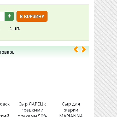
В КОРЗИНУ
.
1
шт.
товары
овск
Сыр ЛАРЕЦ с
Сыр для
Сыр ЛАР
грецкими
жарки
Классиче
ский
орехами 50%
MARIANNA
50%