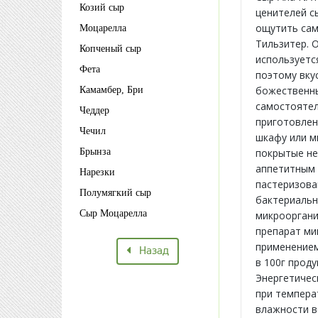
Козий сыр
ценителей с
ощутить сам
Моцарелла
Тильзитер. 
Копченый сыр
используетс
Фета
поэтому вку
божественны
Камамбер, Бри
самостоятел
Чеддер
приготовлен
Чечил
шкафу или м
Брынза
покрытые не
аппетитным 
Нарезки
пастеризова
Полумягкий сыр
бактериальн
Сыр Моцарелла
микроорган
препарат ми
применением
Назад
в 100г продук
Энергетическ
при темпера
влажности в