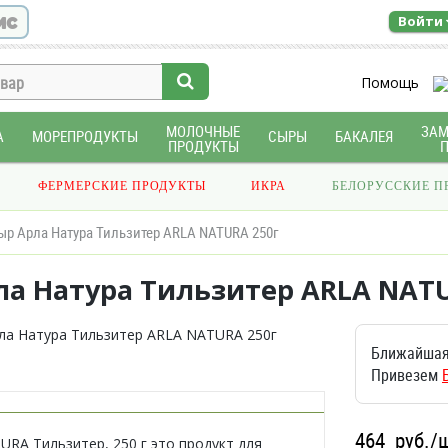
ис
Войти
Помощь
МОЛОЧНЫЕ
ЗА
А
МОРЕПРОДУКТЫ
СЫРЫ
БАКАЛЕЯ
ПРОДУКТЫ
ФЕРМЕРСКИЕ ПРОДУКТЫ
ИКРА
БЕЛОРУССКИЕ П
ыр Арла Натура Тильзитер ARLA NATURA 250г
ла Натура Тильзитер ARLA NATU
Ближайшая
Привезем
464
руб./
URA Тильзитер, 250 г это продукт для