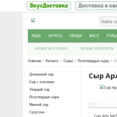
ВкусДоставка
Доставка в оф
РЫБА
ФРУКТЫ
ОВОЩИ
МЯСО
ПТИЦ
АКЦИИ МАГАЗИНА
НОВЫЕ ПРОДУКТЫ
Главная
Каталог
Сыры
Полутвердые сыры
С
Сыр Ар
Домашний сыр
Сыр с плесенью
Твердый сыр
Полутвердые сыры
Мягкий сыр
Сулугуни
Сыр Arla NAT