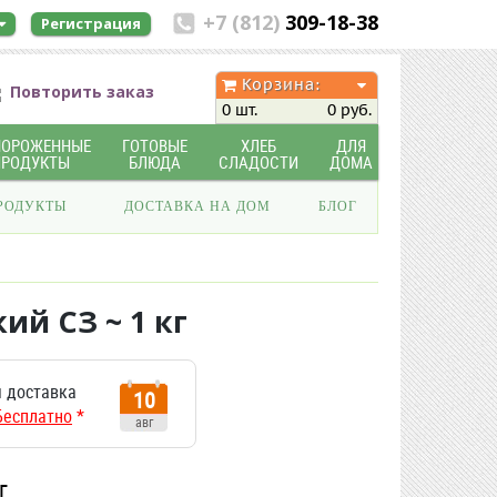
+7 (812)
309-18-38
Регистрация
Корзина:
Повторить заказ
0 шт.
0 руб.
МОРОЖЕННЫЕ
ГОТОВЫЕ
ХЛЕБ
ДЛЯ
ПРОДУКТЫ
БЛЮДА
СЛАДОСТИ
ДОМА
РОДУКТЫ
ДОСТАВКА НА ДОМ
БЛОГ
й СЗ ~ 1 кг
 доставка
10
Бесплатно
*
авг
г