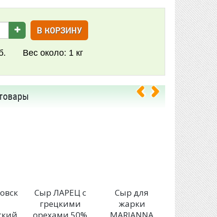
В КОРЗИНУ
б.
Вес около:
1 кг
товары
овск
Сыр ЛАРЕЦ с
Сыр для
Сыр Золо
грецкими
жарки
ЛАРЕЦ
ский
орехами 50%
MARIANNA
топлен