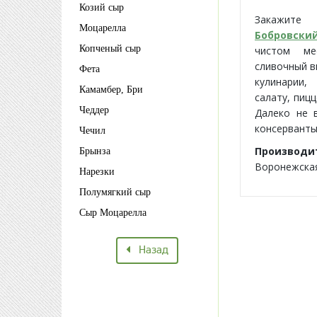
Козий сыр
Закажите
Моцарелла
Бобровски
Копченый сыр
чистом ме
сливочный в
Фета
кулинарии,
Камамбер, Бри
салату, пиц
Чеддер
Далеко не 
консерванты
Чечил
Производ
Брынза
Воронежская 
Нарезки
Полумягкий сыр
Сыр Моцарелла
Назад