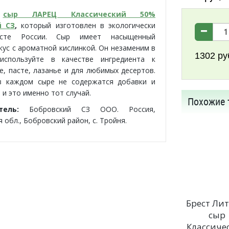
сыр ЛАРЕЦ Классический 50%
й СЗ
,
который изготовлен в экологически
сте России. Сыр имеет насыщенный
кус с ароматной кислинкой. Он незаменим в
1302
ру
 используйте в качестве ингредиента к
це, пасте, лазанье и для любимых десертов.
в каждом сыре не содержатся добавки и
 и это именно тот случай.
Похожие 
итель:
Бобровский СЗ ООО. Россия,
обл., Бобровский район, с. Тройня.
Брест Лит
сыр
Классиче