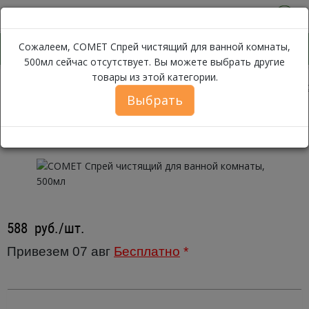
0
Сожалеем, СOMET Спрей чистящий для ванной комнаты,
500мл сейчас отсутствует. Вы можете выбрать другие
товары из этой категории.
Каталог
Для дома
Бытовая химия
Чистящие и моющие с
Выбрать
СOMET Спрей чистящий для
ванной комнаты, 500мл
588
руб./шт.
Привезем 07 авг
Бесплатно
*