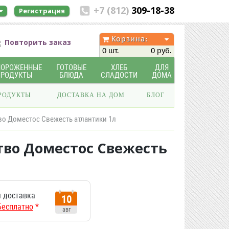
+7 (812)
309-18-38
Регистрация
Корзина:
Повторить заказ
0 шт.
0 руб.
МОРОЖЕННЫЕ
ГОТОВЫЕ
ХЛЕБ
ДЛЯ
ПРОДУКТЫ
БЛЮДА
СЛАДОСТИ
ДОМА
РОДУКТЫ
ДОСТАВКА НА ДОМ
БЛОГ
во Доместос Свежесть атлантики 1л
тво Доместос Свежесть
 доставка
10
Бесплатно
*
авг