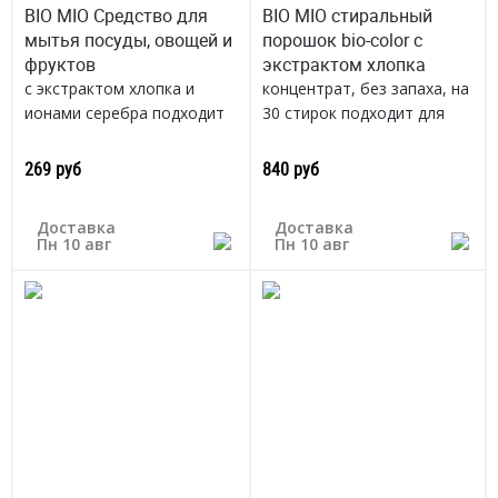
BIO MIO Средство для
BIO MIO стиральный
мытья посуды, овощей и
порошок bio-color с
фруктов
экстрактом хлопка
с экстрактом хлопка и
концентрат, без запаха, на
ионами серебра подходит
30 стирок подходит для
для детской посуды
детских вещей
Россия
Дания
269 руб
840 руб
Доставка
Доставка
Пн 10 авг
Пн 10 авг