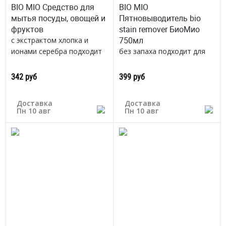
BIO MIO Средство для
BIO MIO
мытья посуды, овощей и
Пятновыводитель bio
фруктов
stain remover БиоМио
750мл
с экстрактом хлопка и
ионами серебра подходит
без запаха подходит для
для детской посуды
детских вещей
Россия
Россия
342 руб
399 руб
Доставка
Доставка
Пн 10 авг
Пн 10 авг