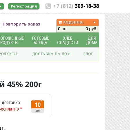
+7 (812)
309-18-38
Регистрация
Корзина:
Повторить заказ
0 шт.
0 руб.
МОРОЖЕННЫЕ
ГОТОВЫЕ
ХЛЕБ
ДЛЯ
ПРОДУКТЫ
БЛЮДА
СЛАДОСТИ
ДОМА
РОДУКТЫ
ДОСТАВКА НА ДОМ
БЛОГ
й 45% 200г
 доставка
10
Бесплатно
*
авг
шт.