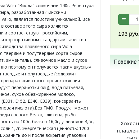
ый Valio "Виола" сливочный 140г. Рецептура
сыра, разработанная финскими
Valio, является поистине уникальной. Все
 в составе этого сыра являются
и и соответствуют российским,
193
руб
 и корпоративным стандартам качества
роизводства плавленого сыра Viola
я твердые и полутвердые сорта сыров
ит, эмменталь), сливочное масло и сухое
Похожие 
нно поэтому он получается таким вкусным.
ы твердые и полутвердые (содержит
препарат животного происхождения-
одукт переработки яиц), вода питьевая,
чное, сухое обезжиренное молоко,
(Е331, Е152, Е340, Е339), консерванты
биновая кислота).Без ГМО. Продукт может
леды соевого белка, глютена, рыбы.
ость на 100г: белков 16,0г, углеводов 4,5г,
Хохла
 соли 1,7г. Энергетическая ценность: 1200
плавле
. Хранить до и после вскрытия упаковки
сыр