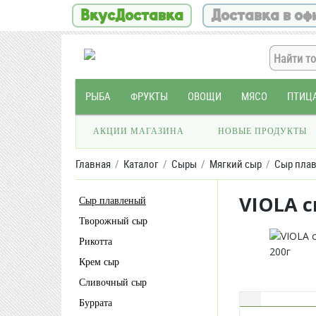
ВкусДоставка
Доставка в оф
РЫБА
ФРУКТЫ
ОВОЩИ
МЯСО
ПТИЦ
АКЦИИ МАГАЗИНА
НОВЫЕ ПРОДУКТЫ
Главная
Каталог
Сыры
Мягкий сыр
Сыр пла
VIOLA 
Сыр плавленый
Творожный сыр
Рикотта
Крем сыр
Сливочный сыр
Буррата