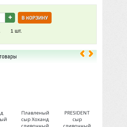
В КОРЗИНУ
.
1
шт.
товары
нд
Плавленый
PRESIDENT
PRESIDE
ный
сыр Хоханд
сыр
сыр
сливочный
сливочный
сливочн