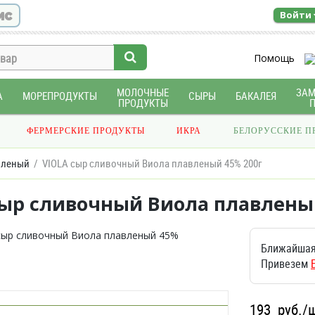
ис
Войти
Помощь
МОЛОЧНЫЕ
ЗА
А
МОРЕПРОДУКТЫ
СЫРЫ
БАКАЛЕЯ
ПРОДУКТЫ
ФЕРМЕРСКИЕ ПРОДУКТЫ
ИКРА
БЕЛОРУССКИЕ П
вленый
VIOLA сыр сливочный Виола плавленый 45% 200г
сыр сливочный Виола плавлены
Ближайшая
Привезем
193
руб./