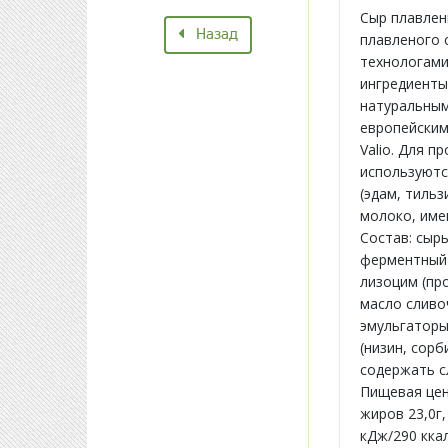
Сыр плавлен
Назад
плавленого 
технологами 
ингредиенты
натуральным
европейским
Valio. Для п
используютс
(эдам, тильз
молоко, име
Состав: сыр
ферментный 
лизоцим (пр
масло сливо
эмульгаторы 
(низин, сор
содержать с
Пищевая ценн
жиров 23,0г,
кДж/290 ккал