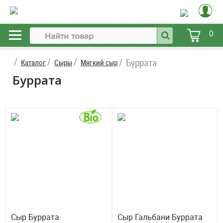
0
Буррата
Каталог
Сыры
Мягкий сыр
Буррата
Сыр Буррата
Сыр Гальбани Буррата