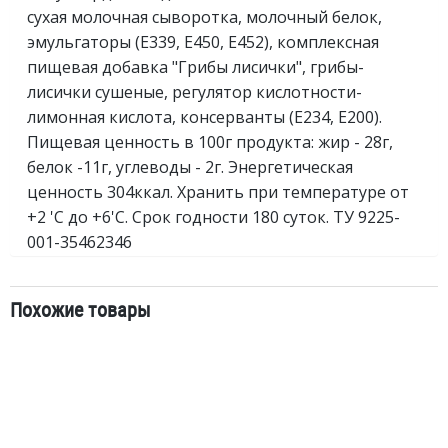
сухая молочная сыворотка, молочный белок,
эмульгаторы (Е339, Е450, E452), комплексная
пищевая добавка "Грибы лисички", грибы-
лисички сушеные, регулятор кислотности-
лимонная кислота, консерванты (Е234, E200).
Пищевая ценность в 100г продукта: жир - 28г,
белок -11г, углеводы - 2г. Энергетическая
ценность 304ккал. Хранить при температуре от
+2 'C до +6'C. Срок годности 180 суток. ТУ 9225-
001-35462346
Похожие товары