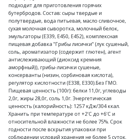
подходит для приготовления горячих
бутербродов. Состав: сыры твердые и
полутвердые, вода питьевая, масло сливочное,
сухая молочная сыворотка, молочный белок,
эмульгаторы (Е339, Е450, Е452), комплексная
пищевая добавка "Грибы лисички" (лук сушеный,
соль, ароматизатор (содержит глютен), агент
антислеживающий (диоксид кремния
аморфный)), грибы-лисички сушеные,
консерванты (низин, сорбиновая кислота),
регулятор кислотности (Е338, Е330).Без ГМО.
Пищевая ценность (100г): белки 11,0г, углеводы
2,0г, жиры 28,0г, соль 1,0г. Энергетическая
ценность (калорийность): 1257 кДж/304 ккал.
Хранить при температуре от +2'С до +6'С и
относительной влажности не более 75%. Срок
годности после вскрытия упаковки при
соблюдении условий хранения не более 5 суток.