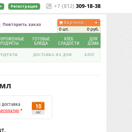
+7 (812)
309-18-38
Регистрация
Корзина:
Повторить заказ
0 шт.
0 руб.
МОРОЖЕННЫЕ
ГОТОВЫЕ
ХЛЕБ
ДЛЯ
ПРОДУКТЫ
БЛЮДА
СЛАДОСТИ
ДОМА
РОДУКТЫ
ДОСТАВКА НА ДОМ
БЛОГ
0мл
 доставка
10
Бесплатно
*
авг
шт.