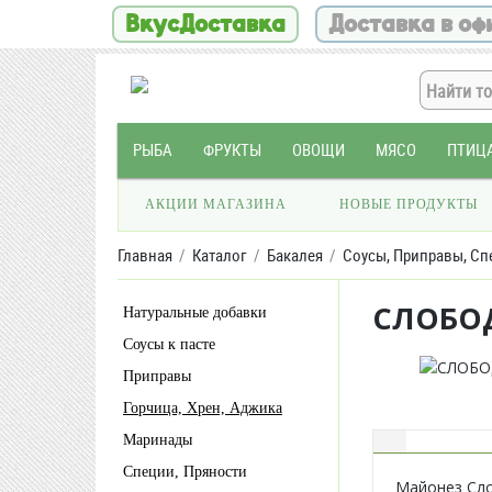
ВкусДоставка
Доставка в оф
РЫБА
ФРУКТЫ
ОВОЩИ
МЯСО
ПТИЦ
АКЦИИ МАГАЗИНА
НОВЫЕ ПРОДУКТЫ
Главная
Каталог
Бакалея
Соусы, Приправы, Сп
СЛОБОД
Натуральные добавки
Соусы к пасте
Приправы
Горчица, Хрен, Аджика
Маринады
Специи, Пряности
Майонез Сло