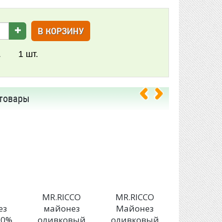
В КОРЗИНУ
.
1
шт.
товары
E
MR.RICCO
MR.RICCO
MR.RIC
ез
майонез
Майонез
Майоне
20%
оливковый
оливковый
Organic 