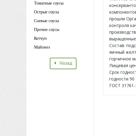
Томатные соусы
консерванто
компонентов
Острые соусы
прошли Орга
Соевые соусы
контроля ка
Прочие соусы
производств
выращенные 
Кетчуп
Состав: подс
Майонез
яичный желто
горчичное ма
Назад
Пищевая ценн
Срок годност
годности 90 
ГОСТ 31761-