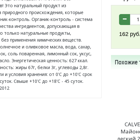
в! Это натуральный продукт из
 природного происхождения, которые
ник-контроль. Органик-контроль - система
чества ингредиентов, допускающая в
о только натуральные продукты,
162
руб
без применения химических веществ.
олнечное и оливковое масла, вода, сахар,
к, соль поваренная, лимонный сок, уксус,
сло. Энергетическая ценность: 627 ккал.
Похожие 
ость: жиры 67г, белки 3г, углеводы 2,8г.
и и условия хранения: от 0'C до +10'C срок
суток. Свыше +10'C до +18'C - 45 суток.
2012
CALV
Майон
легкий 