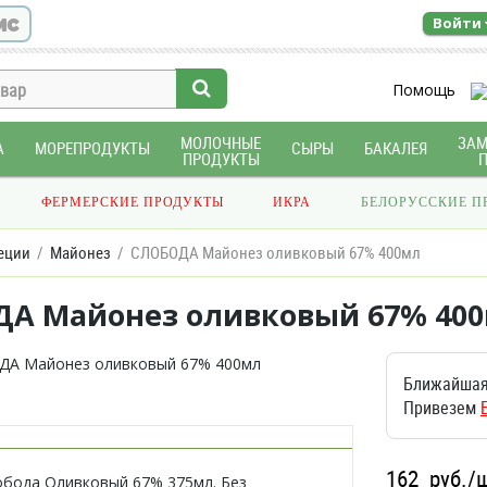
ис
Войти
Помощь
МОЛОЧНЫЕ
ЗА
А
МОРЕПРОДУКТЫ
СЫРЫ
БАКАЛЕЯ
ПРОДУКТЫ
ФЕРМЕРСКИЕ ПРОДУКТЫ
ИКРА
БЕЛОРУССКИЕ П
еции
Майонез
СЛОБОДА Майонез оливковый 67% 400мл
А Майонез оливковый 67% 40
Ближайшая
Привезем
162
руб./
бода Оливковый 67% 375мл. Без