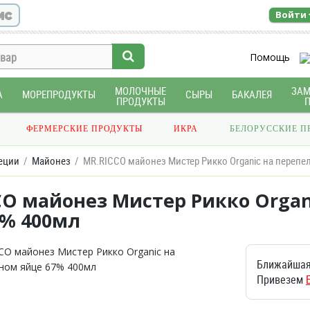
ис
Войти
Помощь
МОЛОЧНЫЕ
ЗА
А
МОРЕПРОДУКТЫ
СЫРЫ
БАКАЛЕЯ
ПРОДУКТЫ
ФЕРМЕРСКИЕ ПРОДУКТЫ
ИКРА
БЕЛОРУССКИЕ П
еции
Майонез
MR.RICCO майонез Мистер Рикко Organic на перепе
CO майонез Мистер Рикко Organ
7% 400мл
Ближайшая
Привезем