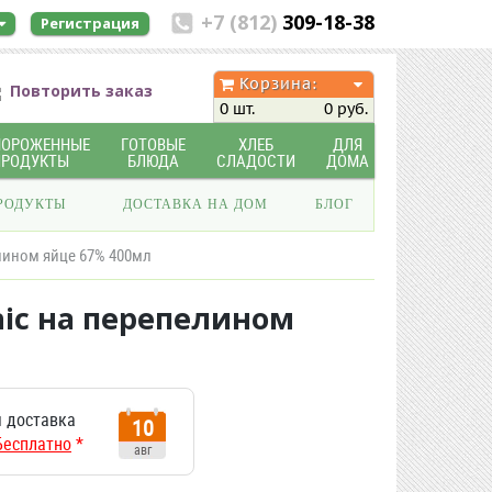
+7 (812)
309-18-38
Регистрация
Корзина:
Повторить заказ
0 шт.
0 руб.
МОРОЖЕННЫЕ
ГОТОВЫЕ
ХЛЕБ
ДЛЯ
ПРОДУКТЫ
БЛЮДА
СЛАДОСТИ
ДОМА
РОДУКТЫ
ДОСТАВКА НА ДОМ
БЛОГ
лином яйце 67% 400мл
ic на перепелином
 доставка
10
Бесплатно
*
авг