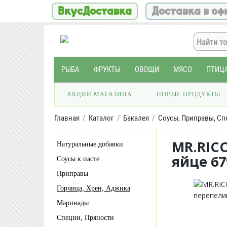
ВкусДоставка
Доставка в оф
РЫБА
ФРУКТЫ
ОВОЩИ
МЯСО
ПТИЦ
АКЦИИ МАГАЗИНА
НОВЫЕ ПРОДУКТЫ
Главная
Каталог
Бакалея
Соусы, Приправы, Сп
MR.RIC
Натуральные добавки
яйце 6
Соусы к пасте
Приправы
Горчица, Хрен, Аджика
Маринады
Специи, Пряности