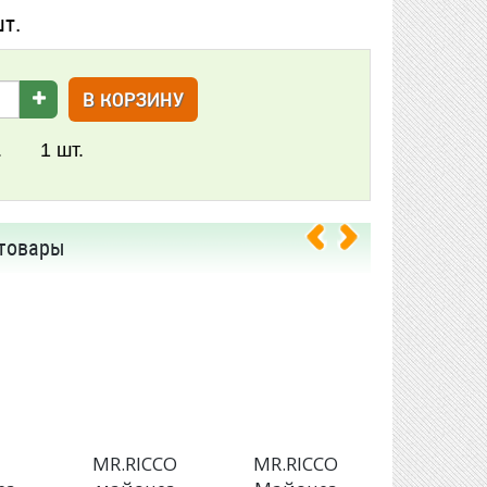
шт.
В КОРЗИНУ
.
1
шт.
товары
E
MR.RICCO
MR.RICCO
MR.RIC