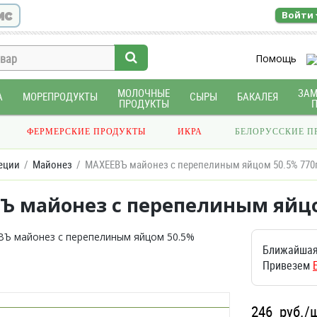
ис
Войти
Помощь
МОЛОЧНЫЕ
ЗА
А
МОРЕПРОДУКТЫ
СЫРЫ
БАКАЛЕЯ
ПРОДУКТЫ
ФЕРМЕРСКИЕ ПРОДУКТЫ
ИКРА
БЕЛОРУССКИЕ П
еции
Майонез
МАХЕЕВЪ майонез с перепелиным яйцом 50.5% 770
Ъ майонез с перепелиным яйцо
Ближайшая
Привезем
246
руб./