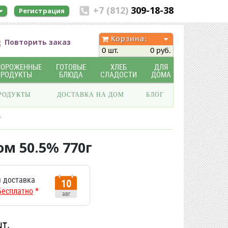
+7 (812)
309-18-38
Регистрация
Корзина:
Повторить заказ
0 шт.
0 руб.
МОРОЖЕННЫЕ
ГОТОВЫЕ
ХЛЕБ
ДЛЯ
ПРОДУКТЫ
БЛЮДА
СЛАДОСТИ
ДОМА
РОДУКТЫ
ДОСТАВКА НА ДОМ
БЛОГ
г
м 50.5% 770г
 доставка
10
Бесплатно
*
авг
шт.