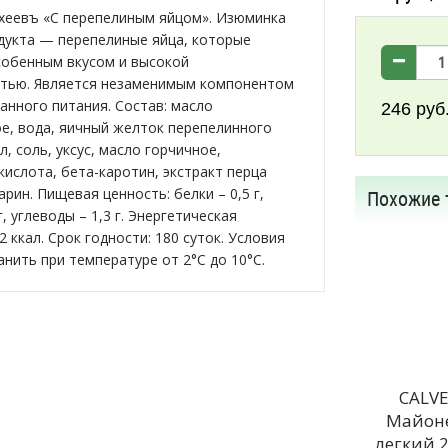
еевъ «С перепелиным яйцом». Изюминка
дукта — перепелиные яйца, которые
обенным вкусом и высокой
тью. Является незаменимым компонентом
анного питания. Состав: масло
246
руб
е, вода, яичный желток перепелинного
л, соль, уксус, масло горчичное,
кислота, бета-каротин, экстракт перца
арин. Пищевая ценность: белки – 0,5 г,
Похожие 
г, углеводы – 1,3 г. Энергетическая
2 ккал. Срок годности: 180 суток. Условия
анить при температуре от 2°С до 10°С.
CALV
Майон
легкий 