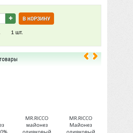
В КОРЗИНУ
.
1
шт.
товары
E
MR.RICCO
MR.RICCO
MR.RIC
ез
майонез
Майонез
Майоне
20%
оливковый
оливковый
Organic 