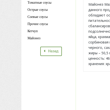
Томатные соусы
Майонез Мах
данного про
Острые соусы
обладают ос
Соевые соусы
питательнос
Прочие соусы
сбалансиров
подсолнечно
Кетчуп
яйца, крахма
Майонез
сорбиновая 
черного, сах
Назад
жиры – 50,5 
ценность: 46
хранения: хр