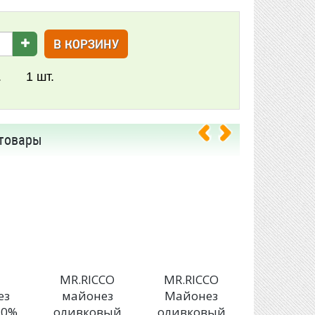
В КОРЗИНУ
.
1
шт.
товары
E
MR.RICCO
MR.RICCO
MR.RIC
ез
майонез
Майонез
Майоне
20%
оливковый
оливковый
Organic 