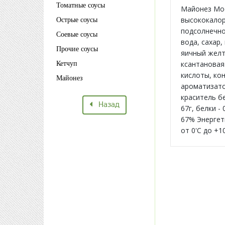
Томатные соусы
Майонез Мос
высококалор
Острые соусы
подсолнечно
Соевые соусы
вода, сахар
Прочие соусы
яичный желт
ксантановая 
Кетчуп
кислоты, кон
Майонез
ароматизато
краситель бе
Назад
67г, белки -
67% Энергет
от 0'C до +1