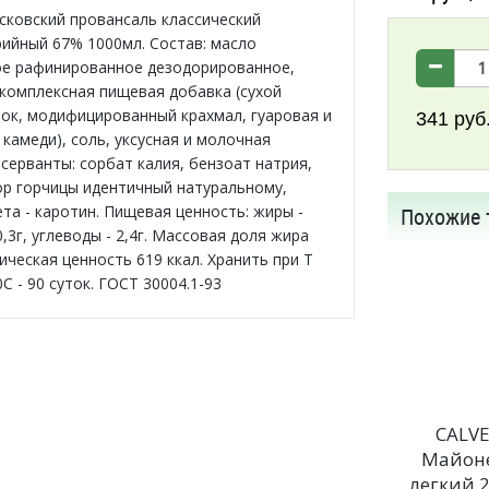
ковский провансаль классический
ийный 67% 1000мл. Состав: масло
е рафинированное дезодорированное,
, комплексная пищевая добавка (сухой
ок, модифицированный крахмал, гуаровая и
341
руб
камеди), соль, уксусная и молочная
серванты: сорбат калия, бензоат натрия,
р горчицы идентичный натуральному,
та - каротин. Пищевая ценность: жиры -
Похожие 
 0,3г, углеводы - 2,4г. Массовая доля жира
ическая ценность 619 ккал. Хранить при Т
0С - 90 суток. ГОСТ 30004.1-93
CALV
Майон
легкий 