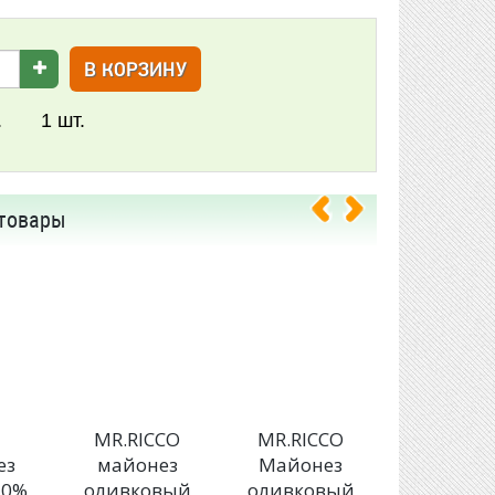
В КОРЗИНУ
.
1
шт.
товары
E
MR.RICCO
MR.RICCO
MR.RIC
ез
майонез
Майонез
Майоне
20%
оливковый
оливковый
Organic 