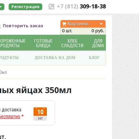
+7 (812)
309-18-38
Регистрация
Корзина:
Повторить заказ
0 шт.
0 руб.
МОРОЖЕННЫЕ
ГОТОВЫЕ
ХЛЕБ
ДЛЯ
ПРОДУКТЫ
БЛЮДА
СЛАДОСТИ
ДОМА
РОДУКТЫ
ДОСТАВКА НА ДОМ
БЛОГ
50мл
ных яйцах 350мл
 доставка
10
Бесплатно
*
авг
шт.