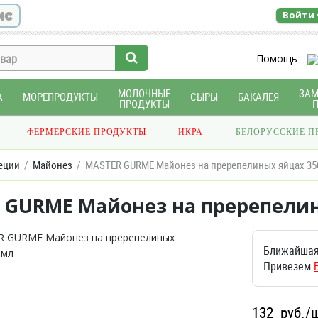
ис
Войти
Помощь
МОЛОЧНЫЕ
ЗА
А
МОРЕПРОДУКТЫ
СЫРЫ
БАКАЛЕЯ
ПРОДУКТЫ
ФЕРМЕРСКИЕ ПРОДУКТЫ
ИКРА
БЕЛОРУССКИЕ П
еции
Майонез
MASTER GURME Майонез на пререпелиных яйцах 3
 GURME Майонез на пререпели
Ближайшая
Привезем
132
руб./