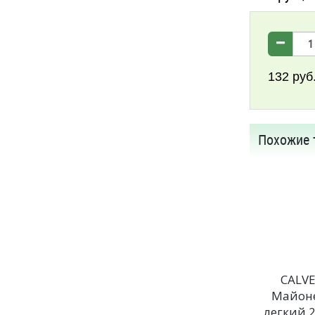
132
руб
Похожие 
CALV
Майон
легкий 