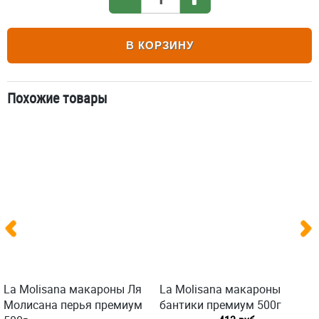
В КОРЗИНУ
Похожие товары
La Molisana макароны Ля
La Molisana макароны
Молисана перья премиум
бантики премиум 500г