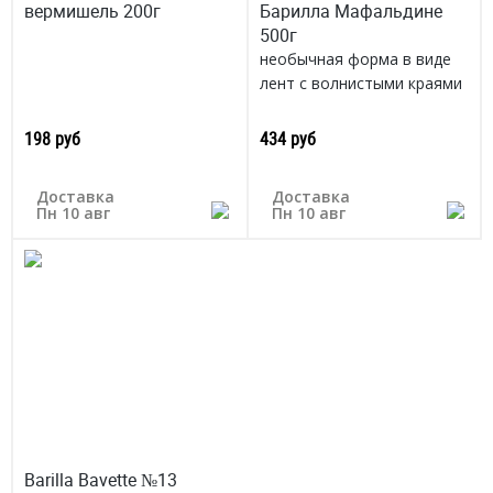
вермишель 200г
Барилла Мафальдине
500г
необычная форма в виде
лент с волнистыми краями
раскрывает новые грани
привыч. вкусовых
198 руб
434 руб
сочетаний
Италия
Доставка
Доставка
Пн 10 авг
Пн 10 авг
Barilla Bavette №13