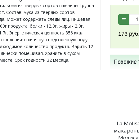
тильони из твёрдых сортов пшеницы Группа
т. Состав: мука из твёрдых сортов
да. Может содержать следы яиц. Пищевая
00г продукта: белки - 12,0г, жиры - 2,0г,
1,7г. Энергетическая ценность 356 ккал.
173
руб
отовления: в кипящую подсоленную воду
обходимое количество продукта. Варить 12
одически помешивая. Хранить в сухом
месте. Срок годности 32 месяца.
Похожие 
La Molis
макарон
Молиса