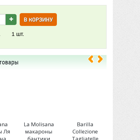
В КОРЗИНУ
.
1
шт.
товары
ana
La Molisana
Barilla
Barilla
ы Ля
макароны
Collezione
Маккеро
на
бантики
Tagliatelle
№44 50