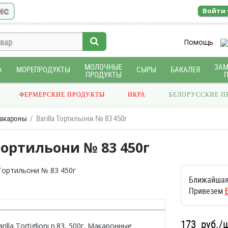
ис
Войти
Помощь
МОЛОЧНЫЕ
ЗА
А
МОРЕПРОДУКТЫ
СЫРЫ
БАКАЛЕЯ
ПРОДУКТЫ
ФЕРМЕРСКИЕ ПРОДУКТЫ
ИКРА
БЕЛОРУССКИЕ П
акароны
Barilla Тортильони № 83 450г
 Тортильони № 83 450г
Ближайшая
Привезем
173
руб./
illa Tortiglioni n.83, 500г. Макаронные