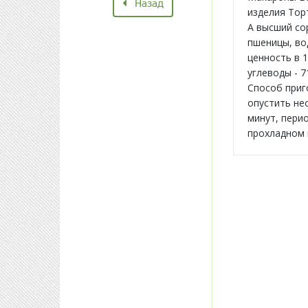
Назад
изделия Тор
А высший сор
пшеницы, во
ценность в 1
углеводы - 7
Способ приг
опустить не
минут, пери
прохладном 