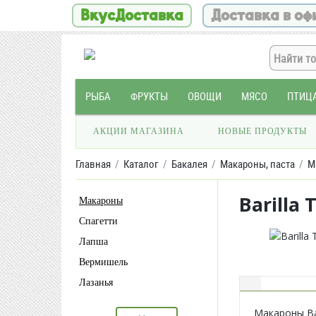
ВкусДоставка
Доставка в оф
РЫБА
ФРУКТЫ
ОВОЩИ
МЯСО
ПТИЦ
АКЦИИ МАГАЗИНА
НОВЫЕ ПРОДУКТЫ
Главная
Каталог
Бакалея
Макароны, паста
М
Barilla
Макароны
Спагетти
Лапша
Вермишель
Лазанья
Макароны Bar