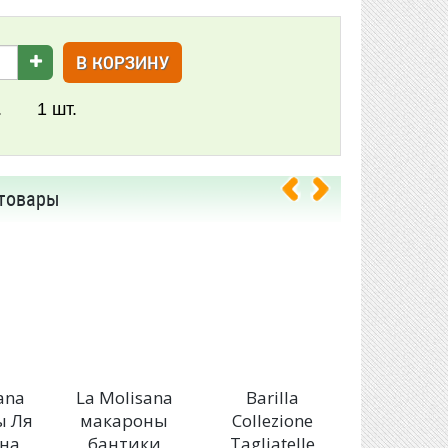
В КОРЗИНУ
.
1
шт.
товары
ana
La Molisana
Barilla
Barilla
ы Ля
макароны
Collezione
Маккеро
на
бантики
Tagliatelle
№44 50