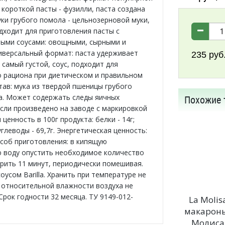
 короткой пасты - фузилли, паста создана
уки грубого помола - цельнозерновой муки,
дходит для приготовления пасты с
ыми соусами: овощными, сырными и
иверсальный формат: паста удерживает
235
руб
 самый густой, соус, подходит для
 рациона при диетическом и правильном
тав: мука из твердой пшеницы грубого
а. Может содержать следы яичных
Похожие 
если произведено на заводе с маркировкой
 ценность в 100г продукта: белки - 14г;
 углеводы - 69,7г. Энергетическая ценность:
особ приготовления: в кипящую
 воду опустить необходимое количество
арить 11 минут, периодически помешивая.
оусом Barilla. Хранить при температуре не
и относительной влажности воздуха не
Срок годности 32 месяца. ТУ 9149-012-
La Molis
макарон
Молиса