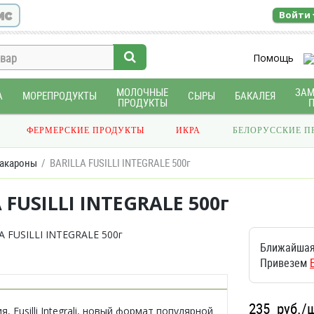
ис
Войти
Помощь
МОЛОЧНЫЕ
ЗА
А
МОРЕПРОДУКТЫ
СЫРЫ
БАКАЛЕЯ
ПРОДУКТЫ
ФЕРМЕРСКИЕ ПРОДУКТЫ
ИКРА
БЕЛОРУССКИЕ П
акароны
BARILLA FUSILLI INTEGRALE 500г
 FUSILLI INTEGRALE 500г
Ближайшая
Привезем
235
руб./
ия, Fusilli Integrali, новый формат популярной