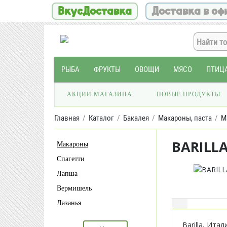
ВкусДоставка
Доставка в оф
РЫБА
ФРУКТЫ
ОВОЩИ
МЯСО
ПТИЦ
АКЦИИ МАГАЗИНА
НОВЫЕ ПРОДУКТЫ
Главная
Каталог
Бакалея
Макароны, паста
М
BARILLA
Макароны
Спагетти
Лапша
Вермишель
Лазанья
Barilla, Итал