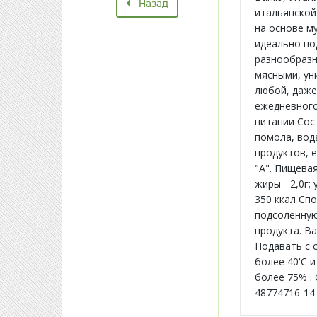
Назад
итальянской
на основе м
идеально по
разнообразн
мясными, ун
любой, даже
ежедневного
питании Сос
помола, вод
продуктов, 
"А". Пищевая
жиры - 2,0г;
350 ккал Сп
подсоленную
продукта. В
Подавать с с
более 40'C 
более 75% . 
48774716-14