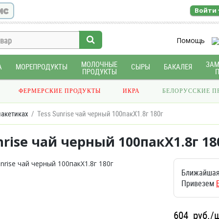
ис
Войти
Помощь
МОЛОЧНЫЕ
ЗА
А
МОРЕПРОДУКТЫ
СЫРЫ
БАКАЛЕЯ
ПРОДУКТЫ
ФЕРМЕРСКИЕ ПРОДУКТЫ
ИКРА
БЕЛОРУССКИЕ П
пакетиках
Tess Sunrise чай черный 100пакX1.8г 180г
nrise чай черный 100пакX1.8г 18
Ближайшая
Привезем
604
руб./