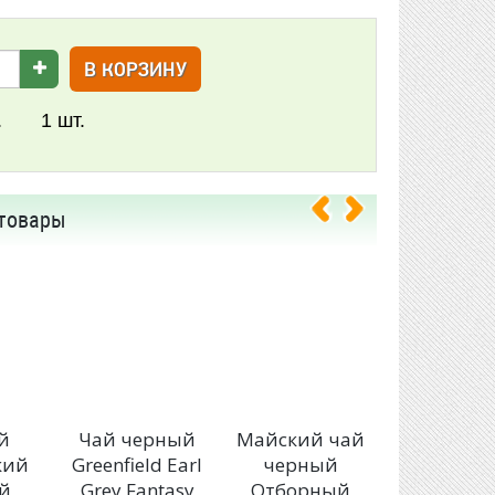
В КОРЗИНУ
.
1
шт.
товары
й
Чай черный
Майский чай
Чай Greenf
кий
Greenfield Earl
черный
Spring Me
й
Grey Fantasy
Отборный
с чабре