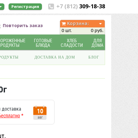
+7 (812)
309-18-38
Регистрация
Корзина:
Повторить заказ
0 шт.
0 руб.
МОРОЖЕННЫЕ
ГОТОВЫЕ
ХЛЕБ
ДЛЯ
ПРОДУКТЫ
БЛЮДА
СЛАДОСТИ
ДОМА
РОДУКТЫ
ДОСТАВКА НА ДОМ
БЛОГ
0г
 доставка
10
Бесплатно
*
авг
шт.