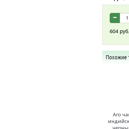
604
руб
Похожие 
Aro ча
индийс
черны