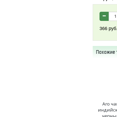
366
руб
Похожие 
Aro ча
индийс
черны