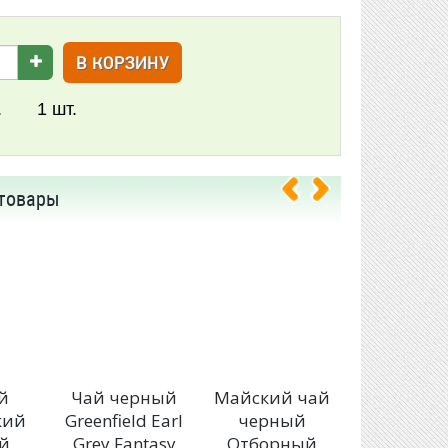
В КОРЗИНУ
.
1
шт.
товары
й
Чай черный
Майский чай
Чай Greenf
кий
Greenfield Earl
черный
Spring Me
й
Grey Fantasy
Отборный
с чабре