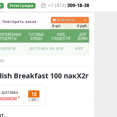
+7 (812)
309-18-38
Регистрация
Корзина:
Повторить заказ
0 шт.
0 руб.
МОРОЖЕННЫЕ
ГОТОВЫЕ
ХЛЕБ
ДЛЯ
ПРОДУКТЫ
БЛЮДА
СЛАДОСТИ
ДОМА
РОДУКТЫ
ДОСТАВКА НА ДОМ
БЛОГ
Х2г
sh Breakfast 100 пакХ2г
 доставка
10
Бесплатно
*
авг
шт.