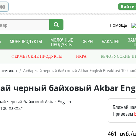
ис
Войти
Помощь
МОЛОЧНЫЕ
ЗА
А
МОРЕПРОДУКТЫ
СЫРЫ
БАКАЛЕЯ
ПРОДУКТЫ
ФЕРМЕРСКИЕ ПРОДУКТЫ
ИКРА
БЕЛОРУССКИЕ П
пакетиках
Акбар чай черный байховый Akbar English Breakfast 100 пак
ай черный байховый Akbar Engli
Ближайшая
Привезем
461
руб./