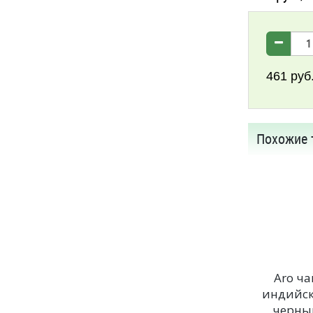
461
руб
Похожие 
Aro ча
индийс
черны