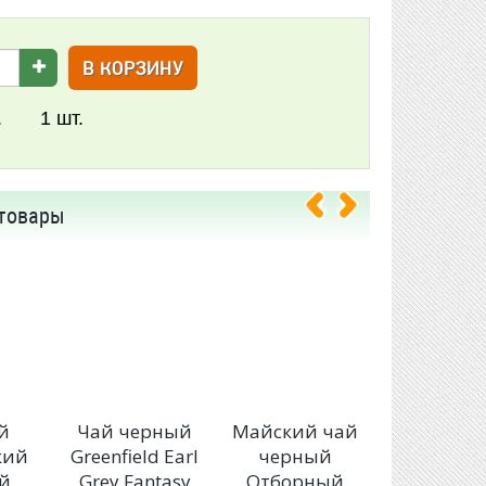
В КОРЗИНУ
.
1
шт.
товары
й
Чай черный
Майский чай
Чай Greenf
кий
Greenfield Earl
черный
Spring Me
й
Grey Fantasy
Отборный
с чабре