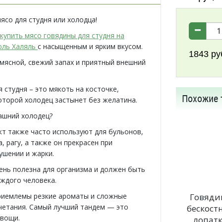
ясо для студня или холодца!
купить мясо говядины для студня на
оль Халяль
с насыщенным и ярким вкусом.
1843
ру
мясной, свежий запах и приятный внешний
 студня – это мякоть на косточке,
Похожие 
оторой холодец застынет без желатина.
ашний холодец?
кт также часто используют для бульонов,
, рагу, а также он прекрасен при
ушении и жарки.
ень полезна для организма и должен быть
аждого человека.
риемлемы резкие ароматы и сложные
Говяди
четания. Самый лучший тандем — это
бескост
овощи.
лопат