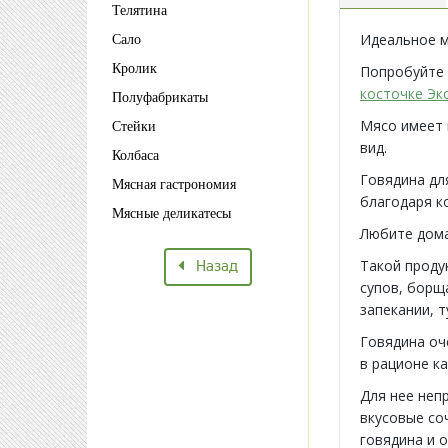
Телятина
Идеальное м
Сало
Кролик
Попробуйте
косточке Эк
Полуфабрикаты
Мясо имеет 
Стейки
вид.
Колбаса
Говядина для
Мясная гастрономия
благодаря к
Мясные деликатесы
Любите дом
Назад
Такой проду
супов, борща
запекании, т
Говядина оч
в рационе к
Для нее неп
вкусовые со
говядина и 