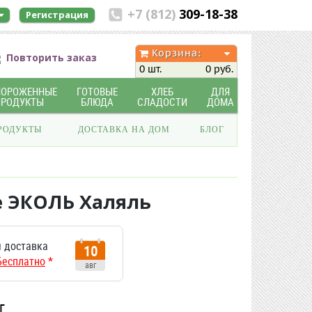
+7 (812)
309-18-38
Регистрация
Корзина:
Повторить заказ
0 шт.
0 руб.
МОРОЖЕННЫЕ
ГОТОВЫЕ
ХЛЕБ
ДЛЯ
ПРОДУКТЫ
БЛЮДА
СЛАДОСТИ
ДОМА
РОДУКТЫ
ДОСТАВКА НА ДОМ
БЛОГ
е ЭКОЛЬ Халяль
 доставка
10
Бесплатно
*
авг
г