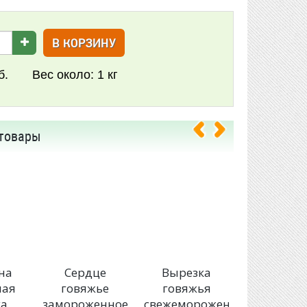
В КОРЗИНУ
б.
Вес около:
1 кг
товары
на
Сердце
Вырезка
Бескост
ная
говяжье
говяжья
говяди
ка
замороженное
свежемороженная
мякот