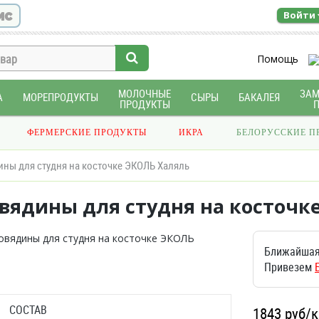
ис
Войти
Помощь
МОЛОЧНЫЕ
ЗА
А
МОРЕПРОДУКТЫ
СЫРЫ
БАКАЛЕЯ
ПРОДУКТЫ
ФЕРМЕРСКИЕ ПРОДУКТЫ
ИКРА
БЕЛОРУССКИЕ П
ины для студня на косточке ЭКОЛЬ Халяль
овядины для студня на косточк
Ближайшая
Привезем
СОСТАВ
1843
руб/к