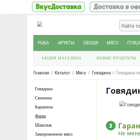
ВкусДоставка
Доставка в оф
РЫБА
ФРУКТЫ
ОВОЩИ
МЯСО
ПТИЦ
АКЦИИ МАГАЗИНА
НОВЫЕ ПРОДУКТЫ
Главная
Каталог
Мясо
Говядина
Говядина т
Говядин
Говядина
Свинина
Баранина
Фарш
Гара
3
Шашлык
Не мене
Замороженное мясо