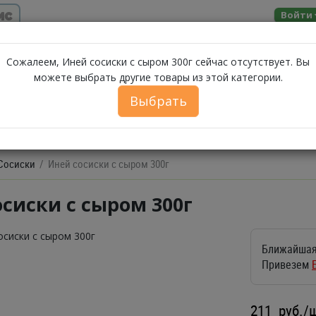
ис
Войти
Помощь
Сожалеем, Иней сосиски с сыром 300г сейчас отсутствует. Вы
можете выбрать другие товары из этой категории.
МОЛОЧНЫЕ
ЗА
А
МОРЕПРОДУКТЫ
СЫРЫ
БАКАЛЕЯ
Выбрать
ПРОДУКТЫ
ФЕРМЕРСКИЕ ПРОДУКТЫ
ИКРА
БЕЛОРУССКИЕ П
Сосиски
Иней сосиски с сыром 300г
сиски с сыром 300г
Ближайшая
Привезем
211
руб./