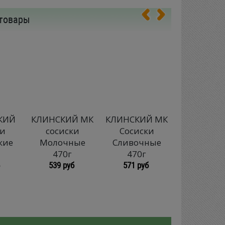
товары
КИЙ
КЛИНСКИЙ МК
КЛИНСКИЙ МК
ВЕЛИКОЛ
ки
сосиски
Сосиски
МК соси
кие
Молочные
Сливочные
Сливочн
470г
470г
ГОСТ без 
539 руб
571 руб
330г
310 руб