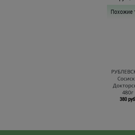
Похожие 
РУБЛЕВС
Сосис
Докторс
480г
380 руб