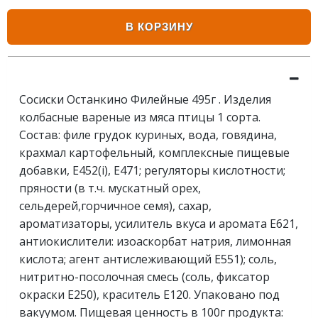
В КОРЗИНУ
Сосиски Останкино Филейные 495г . Изделия
колбасные вареные из мяса птицы 1 сорта.
Состав: филе грудок куриных, вода, говядина,
крахмал картофельный, комплексные пищевые
добавки, Е452(i), Е471; регуляторы кислотности;
пряности (в т.ч. мускатный орех,
сельдерей,горчичное семя), сахар,
ароматизаторы, усилитель вкуса и аромата Е621,
антиокислители: изоаскорбат натрия, лимонная
кислота; агент антислеживающий Е551); соль,
нитритно-посолочная смесь (соль, фиксатор
окраски Е250), краситель Е120. Упаковано под
вакуумом. Пищевая ценность в 100г продукта: