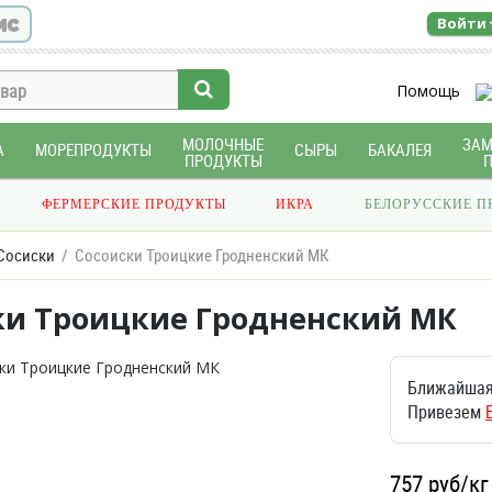
ис
Войти
Помощь
МОЛОЧНЫЕ
ЗА
А
МОРЕПРОДУКТЫ
СЫРЫ
БАКАЛЕЯ
ПРОДУКТЫ
ФЕРМЕРСКИЕ ПРОДУКТЫ
ИКРА
БЕЛОРУССКИЕ П
Сосиски
Сосоиски Троицкие Гродненский МК
ки Троицкие Гродненский МК
Ближайшая
Привезем
757
руб/кг