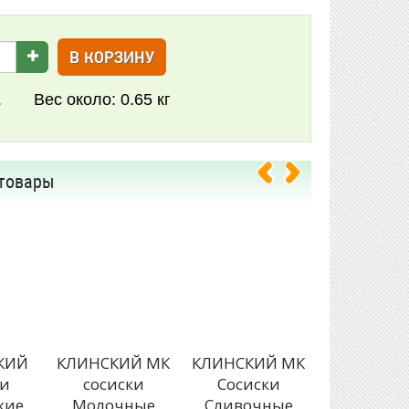
В КОРЗИНУ
.
Вес около:
0.65 кг
товары
КИЙ
КЛИНСКИЙ МК
КЛИНСКИЙ МК
ВЕЛИКОЛ
ки
сосиски
Сосиски
МК соси
кие
Молочные
Сливочные
Сливочн