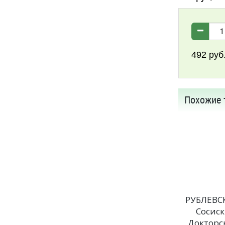
492
руб
Похожие 
РУБЛЕВС
Сосис
Докторс