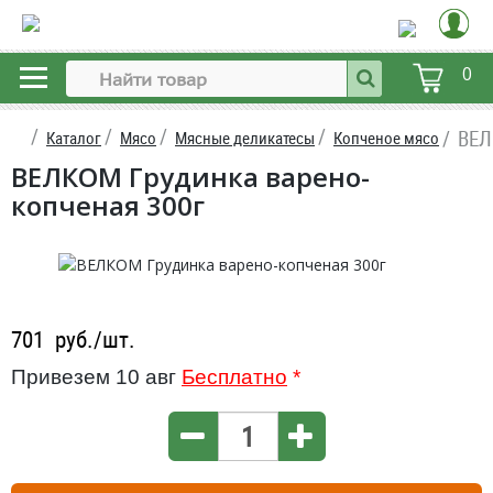
0
ВЕЛ
Каталог
Мясо
Мясные деликатесы
Копченое мясо
ВЕЛКОМ Грудинка варено-
копченая 300г
701
руб./шт.
Привезем 10 авг
Бесплатно
*