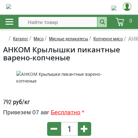
0
АНК
Каталог
Мясо
Мясные деликатесы
Копченое мясо
АНКОМ Крылышки пикантные
варено-копченые
руб/кг
792
Привезем 07 авг
Бесплатно
*