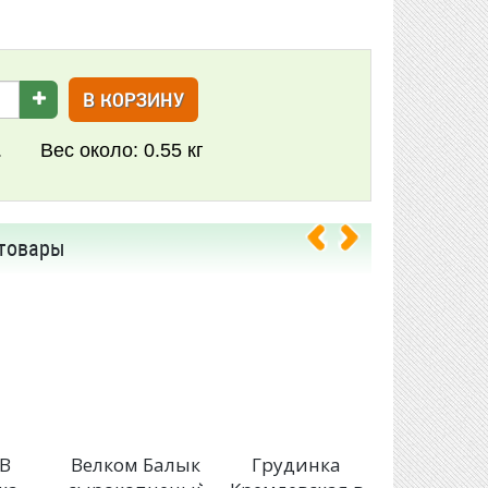
В КОРЗИНУ
.
Вес около:
0.55 кг
товары
В
Велком Балык
Грудинка
МИКОЯ