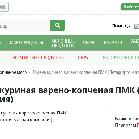
ис
Войти
Помощь
МОЛОЧНЫЕ
ЗА
А
МОРЕПРОДУКТЫ
СЫРЫ
БАКАЛЕЯ
ПРОДУКТЫ
ФЕРМЕРСКИЕ ПРОДУКТЫ
ИКРА
БЕЛОРУССКИЕ П
опченое мясо
Голень куриная варено-копченая ПМК (Петербургская
 куриная варено-копченая ПМК 
ия)
Ближайшая
Привезем