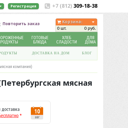
+7 (812)
309-18-38
Регистрация
Корзина:
Повторить заказ
0 шт.
0 руб.
МОРОЖЕННЫЕ
ГОТОВЫЕ
ХЛЕБ
ДЛЯ
ПРОДУКТЫ
БЛЮДА
СЛАДОСТИ
ДОМА
РОДУКТЫ
ДОСТАВКА НА ДОМ
БЛОГ
 мясная компания)
(Петербургская мясная
 доставка
10
Бесплатно
*
авг