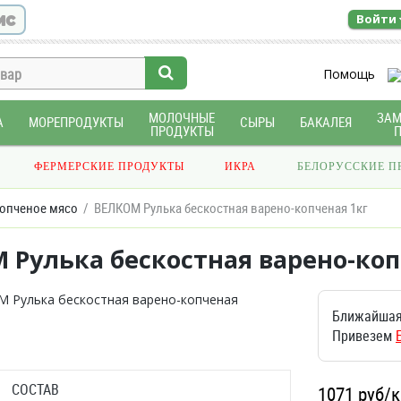
ис
Войти
Помощь
МОЛОЧНЫЕ
ЗА
А
МОРЕПРОДУКТЫ
СЫРЫ
БАКАЛЕЯ
ПРОДУКТЫ
ФЕРМЕРСКИЕ ПРОДУКТЫ
ИКРА
БЕЛОРУССКИЕ П
опченое мясо
ВЕЛКОМ Рулька бескостная варено-копченая 1кг
 Рулька бескостная варено-коп
Ближайшая
Привезем
СОСТАВ
1071
руб/к