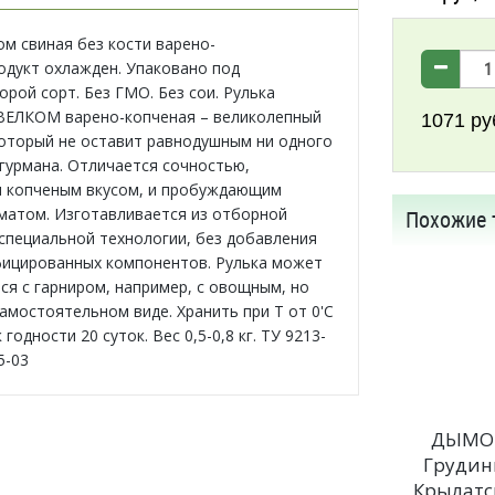
ом свиная без кости варено-
одукт охлажден. Упаковано под
рой сорт. Без ГМО. Без сои. Рулька
ВЕЛКОМ варено-копченая – великолепный
1071
ру
который не оставит равнодушным ни одного
гурмана. Отличается сочностью,
 копченым вкусом, и пробуждающим
матом. Изготавливается из отборной
Похожие 
 специальной технологии, без добавления
ицированных компонентов. Рулька может
ся с гарниром, например, с овощным, но
самостоятельном виде. Хранить при Т от 0'C
 годности 20 суток. Bес 0,5-0,8 кг. ТУ 9213-
5-03
ДЫМО
Грудин
Крылатс