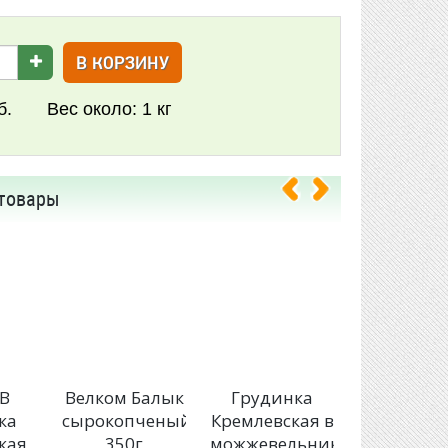
В КОРЗИНУ
б.
Вес около:
1 кг
товары
В
Велком Балык
Грудинка
МИКОЯ
ка
сырокопченый
Кремлевская в
карбон
кая
350г
можжевельнике
Микоянов