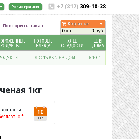
+7 (812)
309-18-38
Регистрация
Корзина:
Повторить заказ
0 шт.
0 руб.
МОРОЖЕННЫЕ
ГОТОВЫЕ
ХЛЕБ
ДЛЯ
ПРОДУКТЫ
БЛЮДА
СЛАДОСТИ
ДОМА
РОДУКТЫ
ДОСТАВКА НА ДОМ
БЛОГ
ченая 1кг
 доставка
10
Бесплатно
*
авг
г