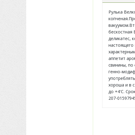
Рулька Велк
копченая.Пр
вакуумом.Вто
бескостная 
деликатес, 
настоящего 
характерным
аппетит аро
свинины, по
генно-модиф
употреблять
хороша и в 
до +4'C. Срок
207-0159794