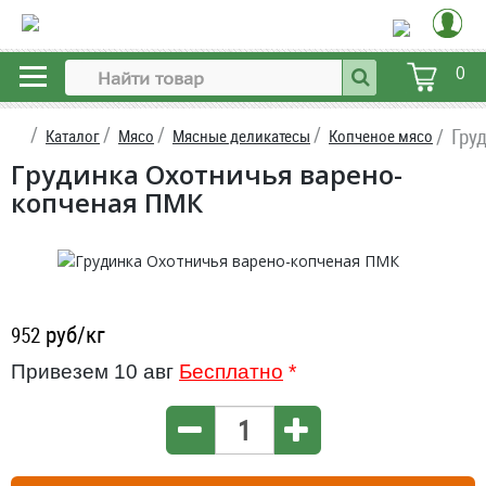
0
Гру
Каталог
Мясо
Мясные деликатесы
Копченое мясо
Грудинка Охотничья варено-
копченая ПМК
руб/кг
952
Привезем 10 авг
Бесплатно
*