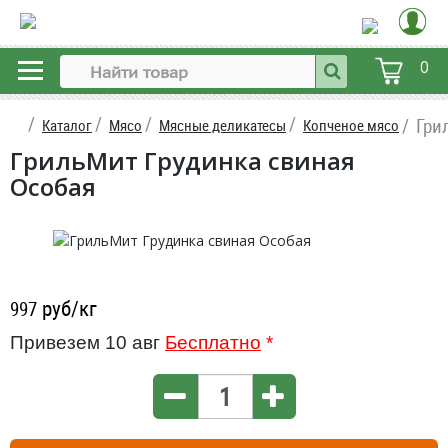
0
Гри
Каталог
Мясо
Мясные деликатесы
Копченое мясо
ГрильМит Грудинка свиная
Особая
руб/кг
997
Привезем 10 авг
Бесплатно
*