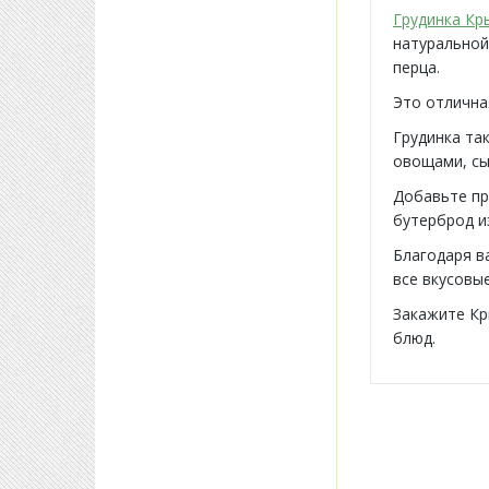
Грудинка Кр
натуральной
перца.
Это отлична
Грудинка та
овощами, сы
Добавьте пр
бутерброд и
Благодаря в
все вкусовые
Закажите Кр
блюд.