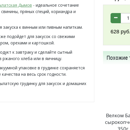
ылатская Дымов
- идеальное сочетание
 свинины, пряных специй, кориандра и
я закуска к винным или пивным напиткам.
628
руб
кже подойдет для закусок со свежими
ром, орехами и картошкой.
одукт к завтраку и сделайте сытный
Похожие 
з ржаного хлеба или в яичницу.
акуумной упаковке в грудинке сохраняется
 качества на весь срок годности.
ылатскую грудинку для закусок и домашних
Велком Б
сырокоп
350г