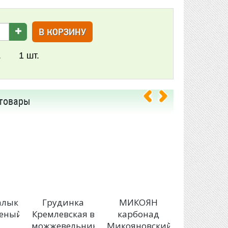
В КОРЗИНУ
.
1
шт.
товары
алык
Грудинка
МИКОЯН
АНКО
ченый
Кремлевская в
карбонад
Крылыш
можжевельнике
Микояновский
пикантн