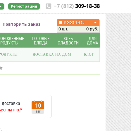
+7 (812)
309-18-38
Регистрация
Корзина:
Повторить заказ
0 шт.
0 руб.
МОРОЖЕННЫЕ
ГОТОВЫЕ
ХЛЕБ
ДЛЯ
ПРОДУКТЫ
БЛЮДА
СЛАДОСТИ
ДОМА
РОДУКТЫ
ДОСТАВКА НА ДОМ
БЛОГ
0г
 доставка
10
Бесплатно
*
авг
т.