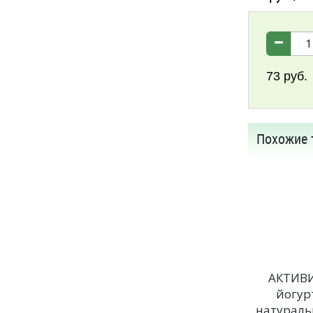
73
руб.
Похожие 
АКТИВ
йогур
натурал