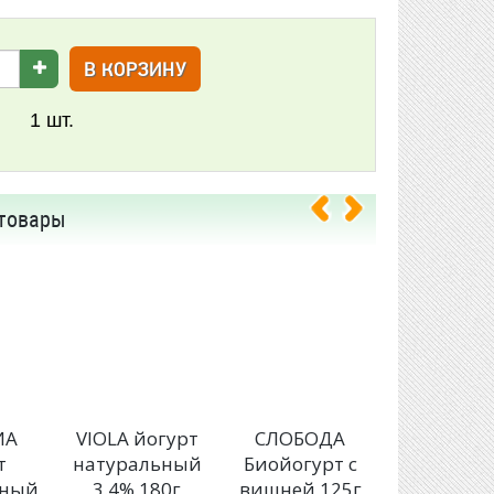
В КОРЗИНУ
1
шт.
товары
ИА
VIOLA йогурт
СЛОБОДА
АКТИВ
т
натуральный
Биойогурт с
йогур
ьный
3.4% 180г
вишней 125г
Черносл