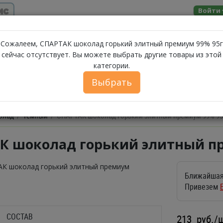
ис
Войти
Помощь
Сожалеем, СПАРТАК шоколад горький элитный премиум 99% 95г
сейчас отсутствует. Вы можете выбрать другие товары из этой
МОЛОЧНЫЕ
категории.
ЗА
А
МОРЕПРОДУКТЫ
СЫРЫ
БАКАЛЕЯ
ПРОДУКТЫ
Выбрать
ФЕРМЕРСКИЕ ПРОДУКТЫ
ИКРА
БЕЛОРУССКИЕ П
олад
Темный
СПАРТАК шоколад горький элитный премиум 99% 95
К шоколад горький элитный пр
Ближайшая
Привезем
СОСТАВ
213
руб./