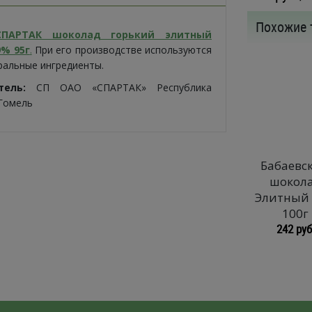
Похожие 
СПАРТАК шоколад горький элитный
% 95г
.
При его производстве используются
ральные ингредиенты.
итель:
СП ОАО «СПАРТАК» Республика
 Гомель
Бабаевс
шокол
Элитный
100г
242 руб