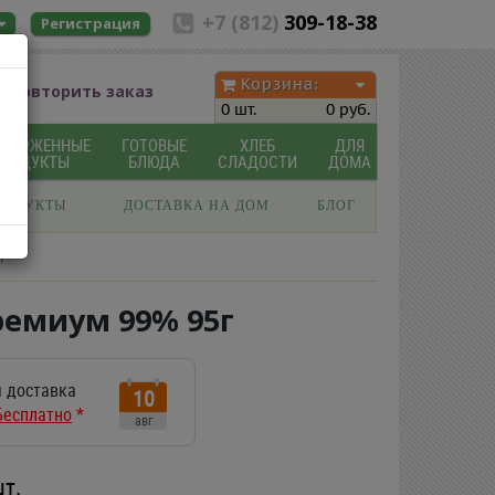
+7 (812)
309-18-38
Регистрация
Корзина:
Повторить заказ
0 шт.
0 руб.
МОРОЖЕННЫЕ
ГОТОВЫЕ
ХЛЕБ
ДЛЯ
ПРОДУКТЫ
БЛЮДА
СЛАДОСТИ
ДОМА
РОДУКТЫ
ДОСТАВКА НА ДОМ
БЛОГ
г
емиум 99% 95г
 доставка
10
Бесплатно
*
авг
шт.