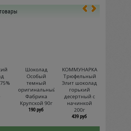
товары
кий
Шоколад
КОММУНАРКА
КОММУНА
ад
Особый
Трюфельный
Беловежс
 75%
темный
Элит шоколад
Пуща Эл
оригинальный
горький
шокола
Фабрика
десертный с
горьки
Крупской 90г
начинкой
десертны
190 руб
200г
начинк
439 руб
200г
398 руб