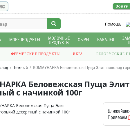
ис
Войти
Помощь
МОЛОЧНЫЕ
ЗА
А
МОРЕПРОДУКТЫ
СЫРЫ
БАКАЛЕЯ
ПРОДУКТЫ
ФЕРМЕРСКИЕ ПРОДУКТЫ
ИКРА
БЕЛОРУССКИЕ П
олад
Темный
КОММУНАРКА Беловежская Пуща Элит шоколад горьк
АРКА Беловежская Пуща Элит
ный с начинкой 100г
Ближайшая
Привезем