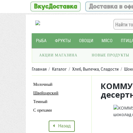
ВкусДоставка
Доставка в оф
РЫБА
ФРУКТЫ
ОВОЩИ
МЯСО
ПТИЦ
АКЦИИ МАГАЗИНА
НОВЫЕ ПРОДУКТЫ
Главная
Каталог
Хлеб, Выпечка, Сладости
Шок
КОММУН
Молочный
десерт
Швейцарский
Темный
С орехами
Назад