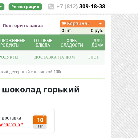
+7 (812)
309-18-38
Регистрация
Корзина:
Повторить заказ
0 шт.
0 руб.
МОРОЖЕННЫЕ
ГОТОВЫЕ
ХЛЕБ
ДЛЯ
ПРОДУКТЫ
БЛЮДА
СЛАДОСТИ
ДОМА
РОДУКТЫ
ДОСТАВКА НА ДОМ
БЛОГ
ий десертный с начинкой 100г
 шоколад горький
 доставка
10
Бесплатно
*
авг