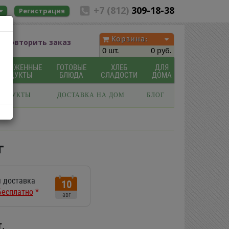
+7 (812)
309-18-38
Регистрация
Корзина:
Повторить заказ
0 шт.
0 руб.
МОРОЖЕННЫЕ
ГОТОВЫЕ
ХЛЕБ
ДЛЯ
ПРОДУКТЫ
БЛЮДА
СЛАДОСТИ
ДОМА
РОДУКТЫ
ДОСТАВКА НА ДОМ
БЛОГ
г
 доставка
10
Бесплатно
*
авг
т.