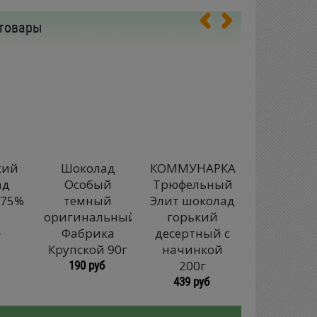
товары
кий
Шоколад
КОММУНАРКА
КОММУНА
ад
Особый
Трюфельный
Беловежс
 75%
темный
Элит шоколад
Пуща Эл
оригинальный
горький
шокола
Фабрика
десертный с
горьки
Крупской 90г
начинкой
десертны
190 руб
200г
начинк
439 руб
200г
398 руб