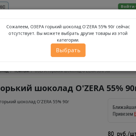
ис
Войти
Помощь
Сожалеем, ОЗЕРА горький шоколад O'ZERA 55% 90г сейчас
отсутствует. Вы можете выбрать другие товары из этой
МОЛОЧНЫЕ
категории.
ЗА
А
МОРЕПРОДУКТЫ
СЫРЫ
БАКАЛЕЯ
ПРОДУКТЫ
Выбрать
ФЕРМЕРСКИЕ ПРОДУКТЫ
ИКРА
БЕЛОРУССКИЕ П
олад
Темный
ОЗЕРА горький шоколад O'ZERA 55% 90г
горький шоколад O'ZERA 55% 90
Ближайшая
Привезем
80
руб./ш